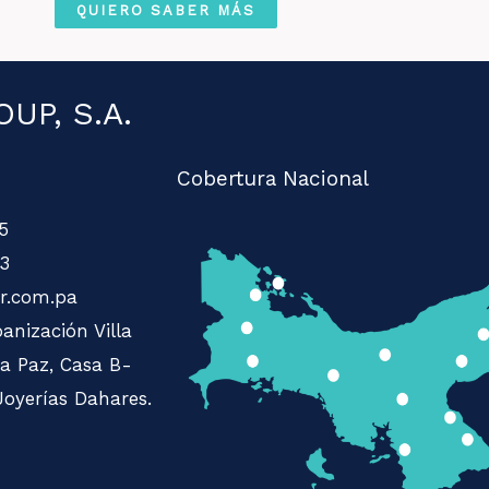
l
QUIERO SABER MÁS
é
f
UP, S.A.
o
n
Cobertura Nacional
o
5
3
r.com.pa
anización Villa
La Paz, Casa B-
Joyerías Dahares.