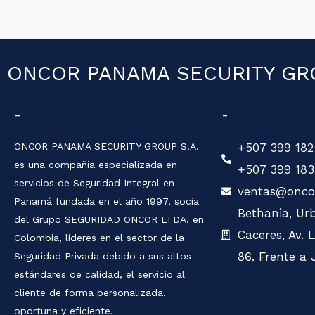
m
r
b
r
r
e
ONCOR PANAMA SECURITY GRO
e
o
e
-
-
l
e
ONCOR PANAMA SECURITY GROUP S.A.
+507 399 182
c
es una compañía especializada en
+507 399 183
t
servicios de Seguridad Integral en
ventas@onco
Panamá fundada en el año 1997, socia
r
Bethania, Urb
del Grupo SEGURIDAD ONCOR LTDA. en
ó
Caceres, Av. 
Colombia, líderes en el sector de la
n
86. Frente a 
Seguridad Privada debido a sus altos
i
estándares de calidad, el servicio al
c
cliente de forma personalizada,
oportuna y eficiente.
o