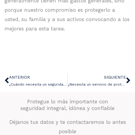
generalmente tienen más gastos generales, sino
porque nuestro compromiso es protegerlo a
usted, su familia y a sus activos convocando a los
mejores para esta tarea.
ANTERIOR
SIGUIENTE
Ant
Si
¿Cuándo necesita un seguridad temporal en Panamá?
¿Necesita un servicio de protección VIP?
Protegue lo más importante con
seguridad integral, idónea y confiable
Déjanos tus datos y te contactaremos lo antes
posible