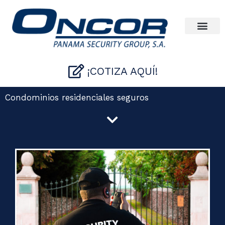
Ir
al
contenido
¡COTIZA AQUÍ!
Condominios residenciales seguros