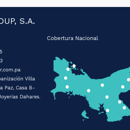
UP, S.A.
Cobertura Nacional
5
3
r.com.pa
anización Villa
La Paz, Casa B-
Joyerías Dahares.